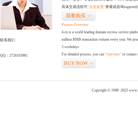
具体交易流程可
“点击这里”
查看或咨询support@
我要购买
>>
Process Overview:
4.cn is a world leading domain escrow service plat
million RMB transaction volume every year. We promi
联系我们
5 workdays.
For detailed process, you can
“visit here”
or contact
QQ：2726103981
BUY NOW
>>
Copyright © 1998 -2025 www.h