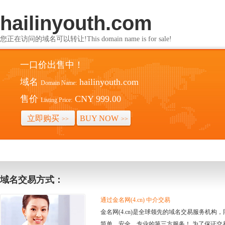
hailinyouth.com
您正在访问的域名可以转让!This domain name is for sale!
一口价出售中！
域名
hailinyouth.com
Domain Name:
售价
CNY 999.00
Listing Price:
立即购买
BUY NOW
>>
>>
域名交易方式：
通过金名网(4.cn) 中介交易
金名网(4.cn)是全球领先的域名交易服务机
简单、安全、专业的第三方服务！ 为了保证交